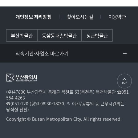
개인정보 처리방침
찾아오시는길
이용약관
부산박물관
동삼동패총박물관
정관박물관
직속기관·사업소 바로가기
TOP
(우)47800 부산광역시 동래구 복천로 63(복천동) 복천박물관 ☎051-
554-4263
☎(051)120 (평일 08:30-18:30, ※ 야간/공휴일 등 근무시간외는
당직실 전환)
Copyright © Busan Metropolitan City. All rights reserved.