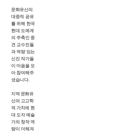
문화유산의
대중적 공유
를 위해 한국
현대 도예계
의
주축인 중
견 교수진들
과 역량 있는
신진 작가들
이 마음을 모
아 참여해주
셨습니다
.
지역 문화유
산의 고고학
적 가치에 현
대 도자 예술
가의
창작 역
량이 더해져