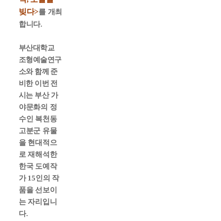
빚다
>
를 개최
합니다
.
부산대학교
조형예술연구
소와 함께 준
비한 이번 전
시는
부산 가
야문화의 정
수인 복천동
고분군 유물
을 현대적으
로 재해석한
한국 도예작
가
15
인의 작
품을 선보이
는 자리입니
다
.