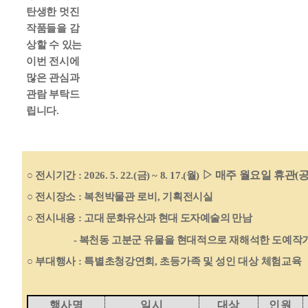
탄생한 멋진
작품들을 감
상할 수 있는
이번 전시에
많은 관심과
관람 부탁드
립니다
.
▷
매주 월요일 휴관
(
공
○
전시기간
: 2026.
5. 22.(
금
) ~ 8. 17.(
월
)
○
전시장소
:
복천박물관 로비
,
기획전시실
○
전시내용
:
고대 문화유산과 현대 도자예술의 만남
-
복천동 고분군 유물을 현대적으로 재해석한 도예작
○
부대행사
:
특별초청강연회
,
초등가족 및 성인 대상 체험교육
행사명
일시
대상
인원