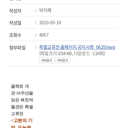
박지혜
작성자
2026-05-18
작성일
4067
조회수
특별교류전 홈페이지 공지사항_0629.hwp
첨부파일
(파일크기: 834 KB, 다운로드 : 124회)
미리보기
미리듣기
올해로 개
관
30
주년을
맞은 복천박
물관은 특별
교류전
<
고분의 기
억
,
오늘을