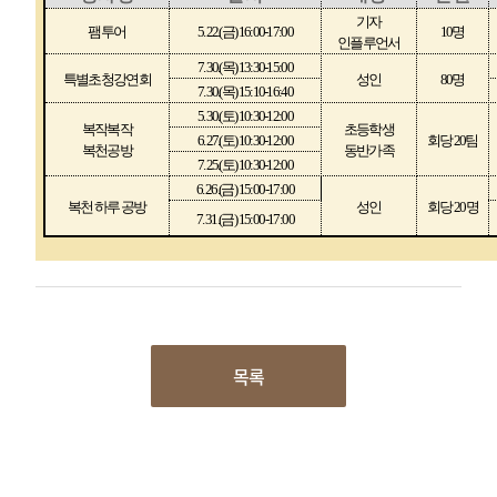
기자
팸
투어
5. 22.(
금
) 16:00-17:00
10
명
인플루언서
7. 30.(
목
) 13:30-15:00
특별초청강연회
성인
80
명
7. 30.(
목
) 15:10-16:40
5. 30.(
토
) 10:30-12:00
복작복작
초등학생
6. 27.(
토
) 10:30-12:00
회당
20
팀
복천공방
동반가족
7. 25.(
토
) 10:30-12:00
6. 26.(
금
) 15:00-17:00
복천 하루 공방
성인
회당
20
명
7. 31.(
금
) 15:00-17:00
목록